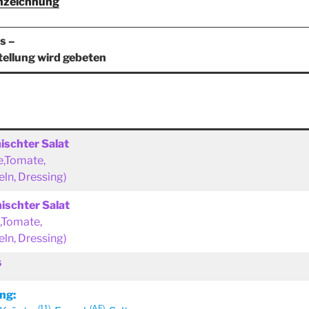
nzeichnung
s –
ellung wird gebeten
ischter Salat
e,Tomate,
eln, Dressing)
ischter Salat
e,Tomate,
eln, Dressing)
6
ng:
(11)
(AF)