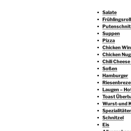
Sala
te
Frühlingsrol
Putenschnit
Suppen
Pizza
Chicken Wi
Chicken Nug
Chili Chees
Soßen
Hamburger
Riesenbreze
Laugen – Ho
Toast Überb
Wurst-und Ka
Spezialitäte
Schnitzel
Eis