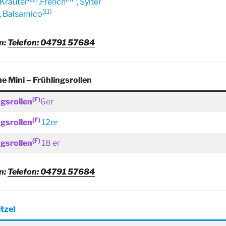
 Kräuter
,French
, Sylter
(11)
, Balsamico
n:
Telefon: 04791 57684
e Mini – Frühlingsrollen
(F)
ngsrollen
6er
(F)
ngsrollen
12er
(F)
ngsrollen
18 er
n:
Telefon: 04791 57684
tzel