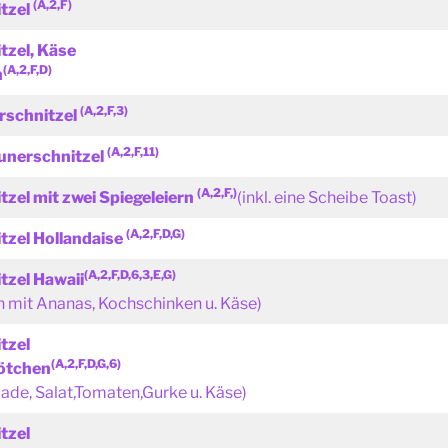
(A,2,F)
tzel
tzel, Käse
(A,2,F,D)
n
(A,2,F,3)
rschnitzel
(A,2,F,11)
unerschnitzel
(A,2,F,)
zel mit zwei
Spiegeleiern
(inkl. eine Scheibe Toast)
(A,2,F,D,G)
tzel Hollandaise
(A,2,F,D,6,3,E,G)
tzel Hawaii
 mit Ananas, Kochschinken u. Käse)
tzel
(A,2,F,D,G,6)
rötchen
ade, Salat,Tomaten,Gurke u. Käse)
tzel