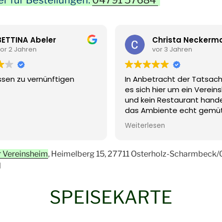
BETTINA Abeler
Christa Neckerm
or 2 Jahren
vor 3 Jahren
ssen zu vernünftigen
In Anbetracht der Tatsach
es sich hier um ein Verein
und kein Restaurant handel
das Ambiente echt gemütl
Speisekarte bietet für jed
Weiterlesen
Appetit etwas, vegan und
vegetarisch gibt's auf
Vorbestellung. Und alles is
 Vereinsheim
, Heimelberg 15, 27711 Osterholz-Scharmbeck/
lecker! Echter Geheimtipp f
l
die gute deutsche Küche l
SPEISEKARTE