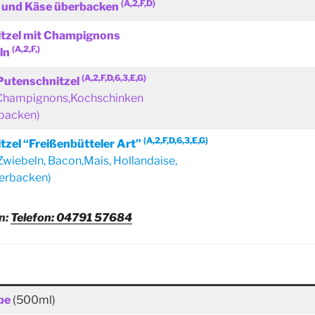
(A,2,F,D)
 und Käse überbacken
tzel mit Champignons
(A,2,F,)
ln
(A,2,F,D,6,3,E,G)
Putenschnitzel
,Champignons,Kochschinken
rbacken)
(A,2,F,D,6,3,E,G)
tzel “Freißenbütteler Art”
 Zwiebeln, Bacon,Mais, Hollandaise,
berbacken)
n:
Telefon: 04791 57684
pe
(500ml)