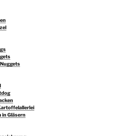
len
zel
ngs
gets
e Nuggets
l
tdog
acken
rtoffelallerlei
n in Gläsern