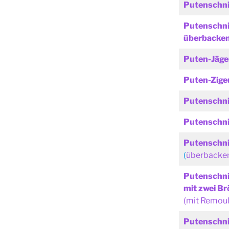
Putenschni
Putenschni
überbacke
Puten-Jäge
Puten-Zige
Putenschnit
Putenschni
Putenschni
(
überbacken
Putenschni
mit zwei B
(mit Remoul
Putenschni