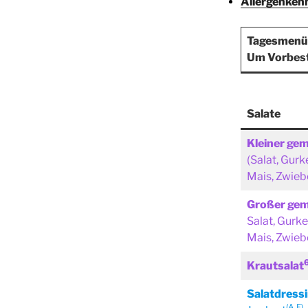
Allergenken
Tagesmenü
Um Vorbest
Salate
Kleiner gem
(Salat, Gurk
Mais, Zwieb
Großer gem
Salat, Gurk
Mais, Zwieb
Krautsalat
Salatdressi
(A,F)