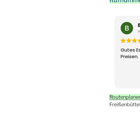
v
Gutes E
Preisen.
Routenplaner
Freißenbütte